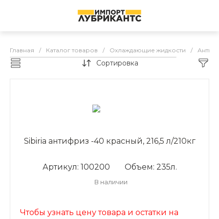
Главная
/
Каталог товаров
/
Охлаждающие жидкости
/
Антифр
Сортировка
Антифриз Sibiria
Sibiria антифриз -40 красный, 216,5 л/210кг
Артикул: 100200
Объем: 235л.
В наличии
Чтобы узнать цену товара и остатки на