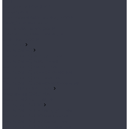
ДОТ
Жидкости PSF (ГУР)
Промывка
Стеклоомывающая жидкость
OilRight электролит
Волга-Ойл электролит
Дистиллированная вода
Спецжидкости
Фильтры
Фильтры FQ
Фильтры FQ воздушные
Фильтры FQ масляные
Фильтры FQ салонные
Фильтры FQ тонкой очистки
Фильтры FQ топливные
Фильтры FQ трансмиссионные
ФИЛЬТРЫ ORIGINAL
Масленые ORIGINAL
Масляный картридж
Фильтры TSUBO
Фильтры TSUBO воздушные
Фильтры TSUBO масляные
Фильтры TSUBO салонные
Фильтры TSUBO топливные