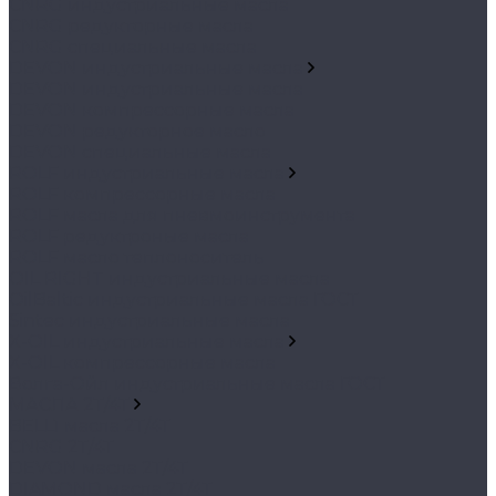
CNRG индустриальные масла
CNRG редукторные масла
CNRG специальные масла
DEVON индустриальные масла
DEVON индустриальные масла
DEVON компрессорные масла
DEVON редукторное масло
DEVON специальные масла
ROLF индустриальные масла
ROLF компрессорные масла
ROLF масла для пневмоинструмента
ROLF редуктроные масла
ROLF масло теплоноситель
OIL RIGHT индустриальные масла
OilBaltic индустриальные масла ГОСТ
Sintec индустриальные масла
X-OIL индустриальные масла
X-OIL компрессорные масла
Волга-Ойл индустриальные масла ГОСТ
МАСЛА 2Т/4Т
BELL1 масла 2Т/4Т
CNRG 2Т/4Т
DEVON масла 2Т/4Т
DIAMOND масла 2Т/4Т