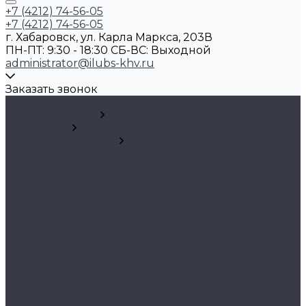
+7 (4212) 74-56-05
+7 (4212) 74-56-05
г. Хабаровск, ул. Карла Маркса, 203В
ПН-ПТ: 9:30 - 18:30 CБ-ВС: Выходной
administrator@ilubs-khv.ru
Заказать звонок
...
Каталог товаров
Автохимия
АВТОХИМИЯ ABRO
Автовоски и полироли
Бумага наждачная
Бытовая химия
Герметики
Грунтовки
Клеи, сред-ва для ремонта
Краска защитная
Краска коррозионно-стойкая
Краска-спрей декоративная
Краска-спрей MASTERS
Краска-спрей для пластика
Краска-спрей SABOTAGE