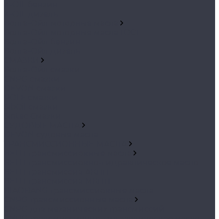
X-OIL бензин
X-OIL дизель
Волга-Ойл моторные масла
Волга-Ойл моторные масла ГОСТ
Волга-Ойл бензин
Волга-Ойл дизель
СМАЗКИ
Волга-Ойл смазки
CNRG смазки
DEVON смазки
ROLF смазки
SibOil смазки
Sintec Cмазки
СУДОВЫЕ МАСЛА
DEVON судовые масла
ТРАНСМИССИОННЫЕ МАСЛА
BELL1 трансмиссионные масла
BELL1 трансмиссионно-гидравлическое масло
BELL1 трансмиссия АКПП
BELL1 трансмиссия МКПП
BIAOBANG трансмиссионные масла
CNRG трансмиссионные масла
CNRG для механических трансмиссий
CNRG трансмиссионно-гидравлическое масло