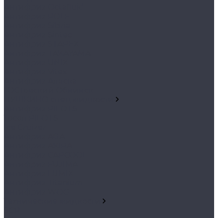
Антифриз Octafluid
Антифриз ROLF
Антифриз Sibiria
Антифриз Sintec
Антифриз STAREX
Антифриз TAKAYAMA
Антифриз UNIX
Антифриз Vitex
Антифриз Аляска
ГОСТовский Обнинск
ПУШКИНО спец.жидкости
Антифриз PILOTS
Тосол PILOTS
Ice Cruizer
Антифриз AGA
Антифриз AKIRA
Антифриз CARCOOL
Антифриз FUJIMA
Антифриз LUMIX
Антифриз Titanium
Антифриз WOG
Технические жидкости
SCR