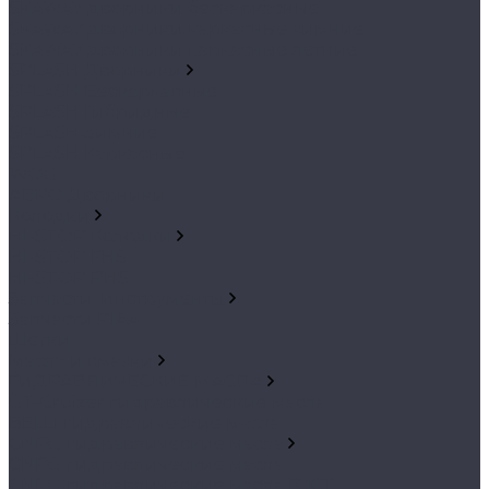
SKAWAY дворники бескаркасные
SKAWAY дворники каркасные зимние
SKAWAY дворники каркасные летние
SPLASH Дворники
SPLASH Бескаркасные
SPLASH Гибридные
SPLASH Зимние
SPLASH Каркасные
WOG
АБРО Дворники
Колодки
HI-STOP Колодки
HI-STOP FHS
HI-STOP RHS
Запчасти. Инструменты
Запчасти PIAA
Щетки
Масла и смазки
ГИДРАВЛИЧЕСКИЕ МАСЛА
GT-Cruizer гидравлические масла
BELL1 гидравлические масла
CNRG гидравлические масла
CNRG гидравлические масла
CNRG гидравлические масла ГОСТ