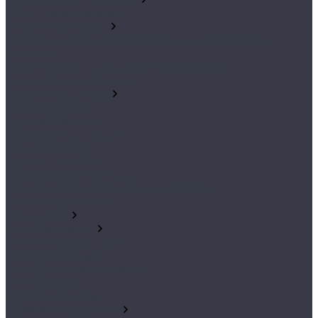
Колодки Борисова
Ремни Борисова
Ремни ручейковые &quot;Toyoguard&quot;
Япония
Ремни клиновые Toyoguard Япония
Автолампы Борисова
Втулки Борисова
Втулки HONDA
Втулки MAZDA
Втулки MITSUBISHI
Втулки NISSAN
Втулки TOYOTA
Пыльники Борисова
Сайлентблоки &quot;Форсаж&quot;
Свечи Борисова
Дворники
SEE Дворники
SEE Бескаркасные
SEE Гибридные
SEE Для заднего стекла
SEE Зимние
SEE Каркасные
SKAWAY Дворники