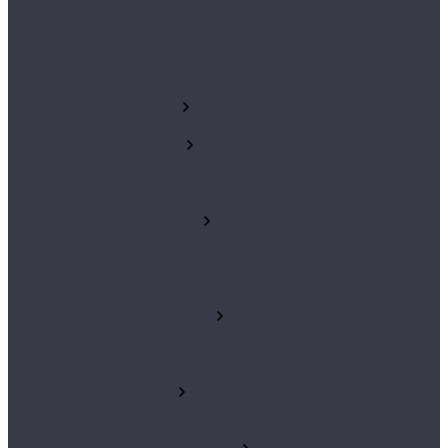
GT-Cruizer масла 2Т/4Т
ROLF масла 2Т/4Т
Sintec масла 2Т/4Т
Vitex масла 2Т/4Т
FQ масла 2Т/4Т
МОТОРНЫЕ МАСЛА
ALPHA моторные масла
Bell моторные масла
BELL1 Бензин
BELL1 Дизель
BIAOBANG моторные масла
CNRG моторные масла
CNRG бензин
CNRG дизель
CNRG моторные масла ГОСТ
N-SERVICE моторные масла
DEVON моторные масла
DEVON бензин
DEVON дизель
DEVON моторные масла ГОСТ
FQ моторные масла
FQ бензин
FQ дизель