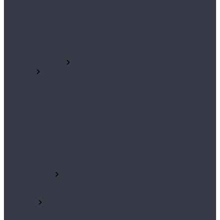
Автохимия SMT2
Автохимия SN
Автохимия StepUp
Автохимия WD-40
Автохимия Пушкино
Материалы
Аккумуляторы
АКБ FQ
Батарейки FQ
Мото АКБ FQ
АКБ PAZ (ПАЗ)
АКБ POWER
АКБ YUASA
АКБ Solite
АКБ TORNADO
АКБ АТОМ
АКБ клеммы, перемычки, аксессуары
АКБ Русская звезда
Аксессуары
OKTAN
Sintec
SKYWAY
Держатель телефона