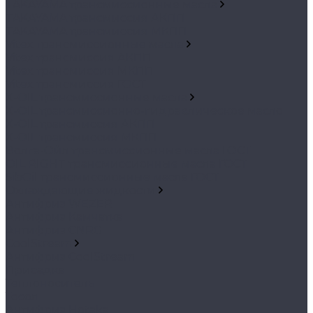
TAKAYAMA трансмиссионные масла
TAKAYAMA трансмиссия АКПП
TAKAYAMA трансмиссия МКПП
Vitex трансмиссионные масла
Vitex трансмиссия АКПП
Vitex трансмиссия МКПП
Vitex трансмиссия ГОСТ
X-OIL трансмиссионные масла
X-OIL трансмиссионно-гидравлическое масло
X-OIL трансмиссия АКПП
X-OIL трансмиссия МКПП
Волга-Ойл трансмиссионные масла ГОСТ
OIL RIGHT трансмиссионные масла ГОСТ
SibOil трансмиссионные масла ГОСТ
Охлаждающие жидкости
Антифриз WEZER
Антифриз Камчатка
Антифриз CNRG
CoolStream
Антифриз CoolStream
Присадка
Теплоноситель
Тосол
Антифриз Hotaka