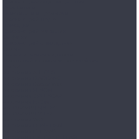
Краска-спрей флуоресцентная
Освежители
Очистители и промывки
Краска-спрей ЛАДА
Присадки
Краска-спрей Металлик
Салфетки
Краска-спрей стандартная
Скотчи
Смазки и технич.жидкости
Хомуты нейлоновые морозостойкие
Щетки
Автохимия AUTOUS
Автохимия BIAOBANG
Автохимия Doctor Wax
Автохимия FENOM
Автохимия GREENCAR
Автохимия Hi-Gear
АВТОХИМИЯ SINTEC
АВТОХИМИЯ VITEX
Автохимия WOG
Автохимия DONE DEAL
Автохимия ELTRANS
Автохимия ENERGY RELEASE