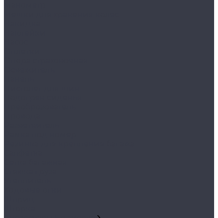
Манометр
Мешки для хранения колес
Накидка
Наклейки
Насос
Оплетки
Опора страховочная
Освежитель
Панель
Пистолет для шин
Подогрев сиденья
Преоброзователь
Провода
Разветвитель
Рамка под номер
Резинка для крепления багажа
Салфетка
Сетка багажная
Стяжка груза
Утеплитель
Ходовые огни
Шприц
Шторка
Аксессуары Борисова