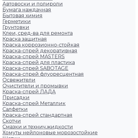
Автовоски и полироли
Бумага наждачная
Бытовая химия
Герметики
Грунтовки
Клеи, сред-ва для ремонта
Краска защитная
Краска коррозионно-стойкая
Краска-спрей декоративная
Краска-спрей MASTERS
Краска-спрей для пластика
Краска-спрей SABOTAGE
Краска-спрей флуоресцентная
Освежители
Очистители и промывки
Краска-спрей ЛАДА
Присадки
Краска-спрей Металлик
Салфетки
Краска-спрей стандартная
Скотчи
Смазки и технич.жидкости
Хомуты нейлоновые морозостойкие