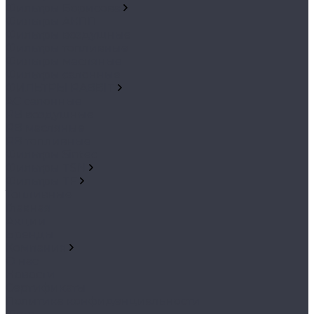
Фильтры Борисова
Фильтры АКПП
Фильтры воздушные
Фильтры топливные
Фильтры масляные
Фильтры салонные
ФИЛЬТРЫ RABBIT
AC салонные
RB воздушные
RB масляные
RB топливные
Фильтры Sintec
Фильтры TSN
Фильтры TF
Топливные
Главная
Акции
Бренды
Компания
О нас
Новости
Сертификаты
Политика конфиденциальности