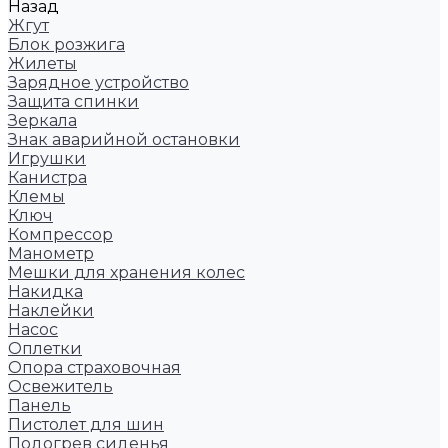
Назад
Жгут
Блок розжига
Жилеты
Зарядное устройство
Защита спинки
Зеркала
Знак аварийной остановки
Игрушки
Канистра
Клемы
Ключ
Компрессор
Манометр
Мешки для хранения колес
Накидка
Наклейки
Насос
Оплетки
Опора страховочная
Освежитель
Панель
Пистолет для шин
Подогрев сиденья