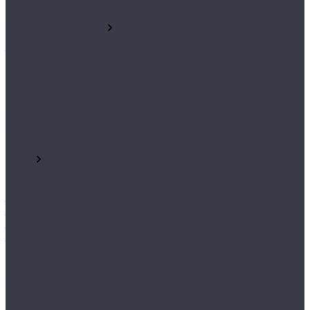
Коврик
Модулятор
Предохранитель
Предохранители поштучно
Трос
Чехлы
Автолампа
Адаптер
Брызговик
Вентилятор
Губки
Домкрат
Жгут
Блок розжига
Жилеты
Зарядное устройство
Защита спинки
Зеркала
Знак аварийной остановки
Игрушки
Канистра
Клемы
Ключ
Компрессор