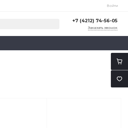
Войти
+7 (4212) 74-56-05
Заказать звонок
+7 (4212) 74-56-05
г. Хабаровск, ул. Карла
Маркса, 203В
ПН-ПТ: 9:30 - 18:30
CБ-ВС: Выходной
administrator@ilubs-khv.ru