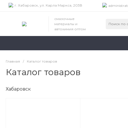
г. Хабаровск, ул. Карла Маркса, 203В
administrat
смазочные
материалы и
автохимия оптом
Главная
/
Каталог товаров
Каталог товаров
Хабаровск