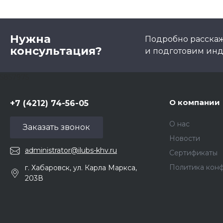
Нужна
Подробно расскаже
консультация?
и подготовим ин
5857975
О компании
+7 (4212) 74-56-05
О нас
Заказать звонок
Новости
administrator@ilubs-khv.ru
Сертификаты
Политика кон
г. Хабаровск, ул. Карла Маркса,
203В