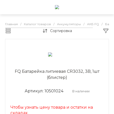
Главная
/
Каталог товаров
/
Аккумуляторы
/
АКБ FQ
/
Бата
Сортировка
Батарейки FQ
FQ Батарейка литиевая CR3032, 3B, 1шт
(блистер)
Артикул: 10501024
В наличии
Чтобы узнать цену товара и остатки на
складах,