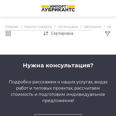
Главная
/
Каталог товаров
/
Аксессуары
/
Дворники
/
АБРО
Сортировка
АБРО Дворники
Нужна консультация?
Подробно расскажем о наших услугах, видах
работ и типовых проектах, рассчитаем
стоимость и подготовим индивидуальное
предложение!