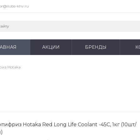
or@ilubs-khv.ru
ЛАВНАЯ
АКЦИИ
БРЕНДЫ
К
из Hotaka
тифриз Hotaka Red Long Life Coolant -45C, 1кг (10шт/
п)