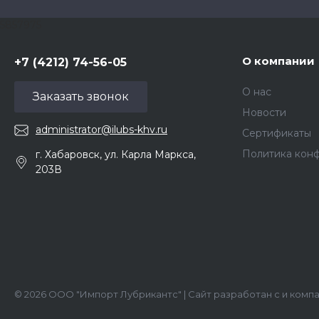
5857975
О компании
+7 (4212) 74-56-05
О нас
Заказать звонок
Новости
administrator@ilubs-khv.ru
Сертификаты
Политика кон
г. Хабаровск, ул. Карла Маркса,
203В
© 2026 ООО "Импорт Лубрикантс" | Сайт разработан с
и
комп