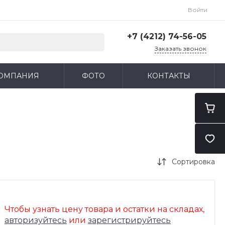
Войти
+7 (4212) 74-56-05
Заказать звонок
+7 (4212) 74-56-05
ОМПАНИЯ
ФОТО
КОНТАКТЫ
г. Хабаровск, ул. Карла
Маркса, 203В
ПН-ПТ: 9:30 - 18:30
CБ-ВС: Выходной
administrator@ilubs-khv.ru
Сортировка
Чтобы узнать цену товара и остатки на складах,
авторизуйтесь
или
зарегистрируйтесь