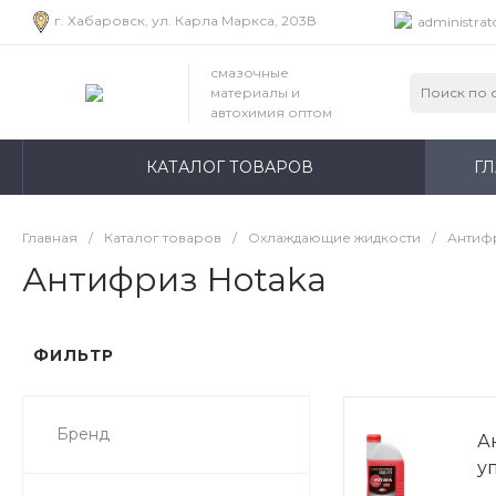
г. Хабаровск, ул. Карла Маркса, 203В
administrat
смазочные
материалы и
автохимия оптом
КАТАЛОГ ТОВАРОВ
Г
Главная
/
Каталог товаров
/
Охлаждающие жидкости
/
Антифр
Антифриз Hotaka
ФИЛЬТР
Бренд
Ан
у