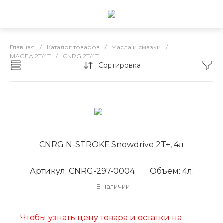
Главная
/
Каталог товаров
/
Масла и смазки
/
МАСЛА 2Т/4Т
/
CNRG 2Т/4Т
Сортировка
CNRG 2Т/4Т
CNRG N-STROKE Snowdrive 2T+, 4л
Артикул: CNRG-297-0004
Объем: 4л.
В наличии
Чтобы узнать цену товара и остатки на