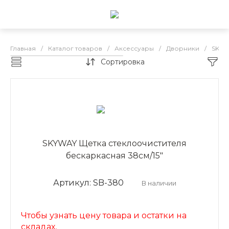
Главная
/
Каталог товаров
/
Аксессуары
/
Дворники
/
SKAW
Сортировка
SKAWAY дворники бескаркасные
SKYWAY Щетка стеклоочистителя
бескаркасная 38см/15"
Артикул: SB-380
В наличии
Чтобы узнать цену товара и остатки на
складах,