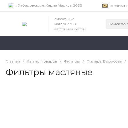
г. Хабаровск, ул. Карла Маркса, 203В
administra
смазочные
материалы и
автохимия оптом
Главная
/
Каталог товаров
/
Фильтры
/
Фильтры Борисова
/
Фильтры масляные