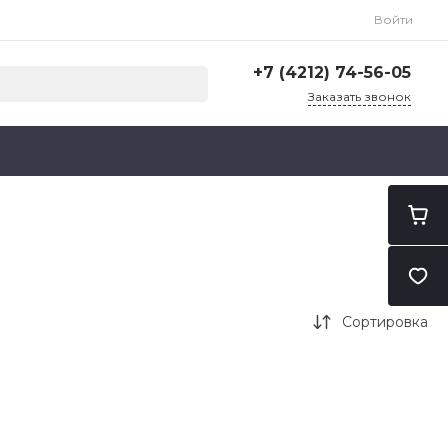
Войти
+7 (4212) 74-56-05
Заказать звонок
+7 (4212) 74-56-05
г. Хабаровск, ул. Карла
Маркса, 203В
ПН-ПТ: 9:30 - 18:30
CБ-ВС: Выходной
administrator@ilubs-khv.ru
Сортировка