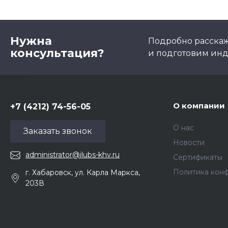
Нужна
Подробно расскаже
консультация?
и подготовим ин
5857975
О компании
+7 (4212) 74-56-05
О нас
Заказать звонок
Новости
administrator@ilubs-khv.ru
Сертификаты
Политика кон
г. Хабаровск, ул. Карла Маркса,
203В