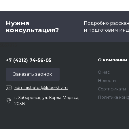
Нужна
Подробно расскаже
консультация?
и подготовим ин
5857975
О компании
+7 (4212) 74-56-05
О нас
Заказать звонок
Новости
administrator@ilubs-khv.ru
Сертификаты
Политика кон
г. Хабаровск, ул. Карла Маркса,
203В