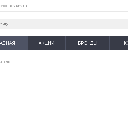
or@ilubs-khv.ru
ЛАВНАЯ
АКЦИИ
БРЕНДЫ
К
итель