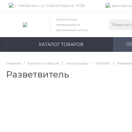
г. Хабаровск, ул. Карла Маркса, 203В
administrat
смазочные
материалы и
автохимия оптом
КАТАЛОГ ТОВАРОВ
Г
Главная
/
Каталог товаров
/
Аксессуары
/
SKYWAY
/
Разветв
Разветвитель