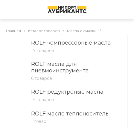
Главная
/
Каталог товаров
/
Масла и смазки
/
ИНДУСТРИАЛЬНЫЕ МАСЛА
/
ROLF индустриальные масла
ROLF компрессорные масла
ROLF индустриальные масла
17 товаров
ROLF масла для
пневмоинструмента
6 товаров
ROLF редуктроные масла
14 товаров
ROLF масло теплоноситель
1 товар