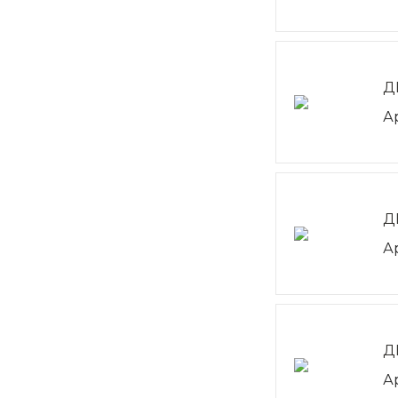
Д
А
Д
А
Д
А