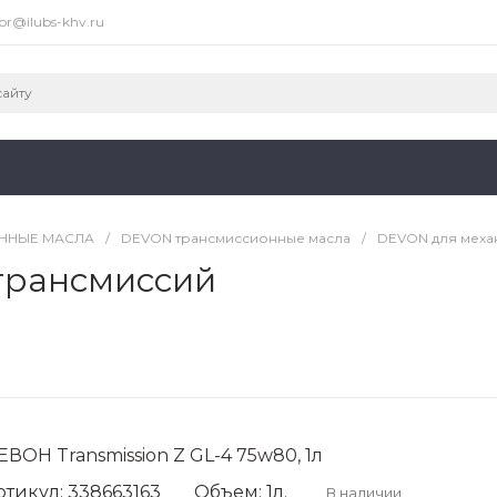
or@ilubs-khv.ru
ННЫЕ МАСЛА
/
DEVON трансмиссионные масла
/
DEVON для меха
трансмиссий
ЕВОН Transmission Z GL-4 75w80, 1л
ртикул: 338663163
Объем: 1л.
В наличии