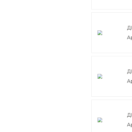
Д
А
Д
А
Д
А