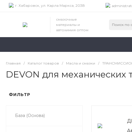
г. Хабаровск, ул. Карла Маркса, 203В
administrat
смазочные
материалы и
автохимия оптом
Главная
/
Каталог товаров
/
Масла и смазки
/
ТРАНСМИССИО
DEVON для механических 
ФИЛЬТР
База (Основа)
Д
А