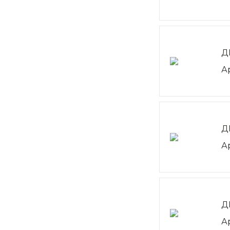
Д
А
Д
А
Д
А