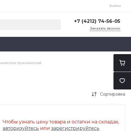
Войти
+7 (4212) 74-56-05
Заказать звонок
+7 (4212) 74-56-05
г. Хабаровск, ул. Карла
Маркса, 203В
ПН-ПТ: 9:30 - 18:30
CБ-ВС: Выходной
нических трансмиссий
administrator@ilubs-khv.ru
Сортировка
Чтобы узнать цену товара и остатки на складах,
авторизуйтесь
или
зарегистрируйтесь