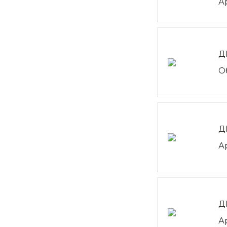
А
Д
О
Д
А
Д
А