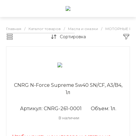
Главная
/
Каталог товаров
/
Масла и смазки
/
МОТОРНЫЕ МА
Сортировка
CNRG бензин
CNRG N-Force Supreme 5w40 SN/CF, A3/B4,
1л
Артикул: CNRG-261-0001
Объем: 1л.
В наличии