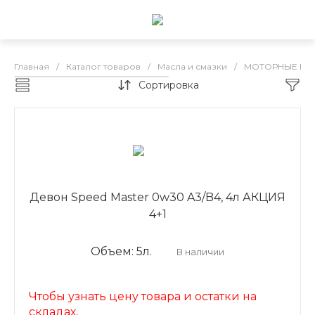
Главная
/
Каталог товаров
/
Масла и смазки
/
МОТОРНЫЕ МА
Сортировка
DEVON бензин
Девон Speed Master 0w30 A3/B4, 4л АКЦИЯ
4+1
Объем: 5л.
В наличии
Чтобы узнать цену товара и остатки на
складах,