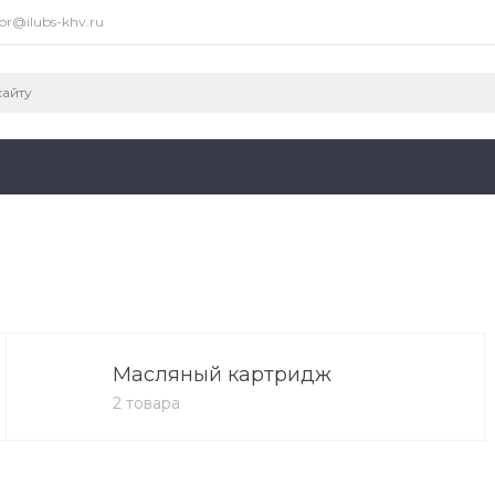
or@ilubs-khv.ru
Масляный картридж
2 товара