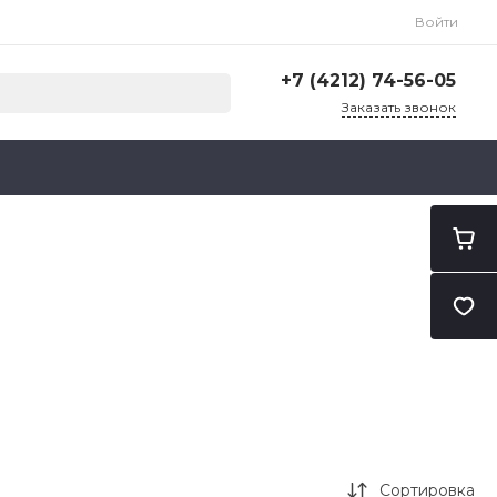
Войти
+7 (4212) 74-56-05
Заказать звонок
+7 (4212) 74-56-05
г. Хабаровск, ул. Карла
Маркса, 203В
ПН-ПТ: 9:30 - 18:30
CБ-ВС: Выходной
administrator@ilubs-khv.ru
Сортировка