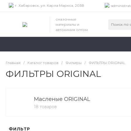
г. Хабаровск, ул. Карла Маркса, 203В
administrat
смазочные
материалы и
автохимия оптом
Главная
/
Каталог товаров
/
Фильтры
/
ФИЛЬТРЫ ORIGINAL
ФИЛЬТРЫ ORIGINAL
Масленые ORIGINAL
18 товаров
ФИЛЬТР