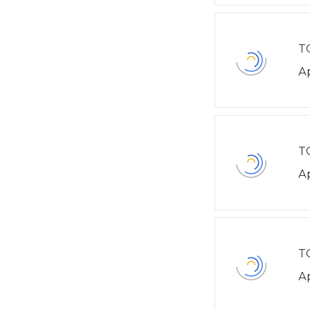
T
А
T
А
T
А