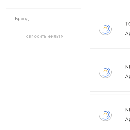
Бренд
T
А
СБРОСИТЬ ФИЛЬТР
N
А
N
А