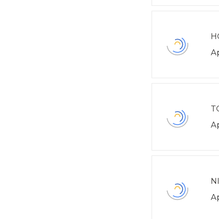
H
А
T
А
N
А