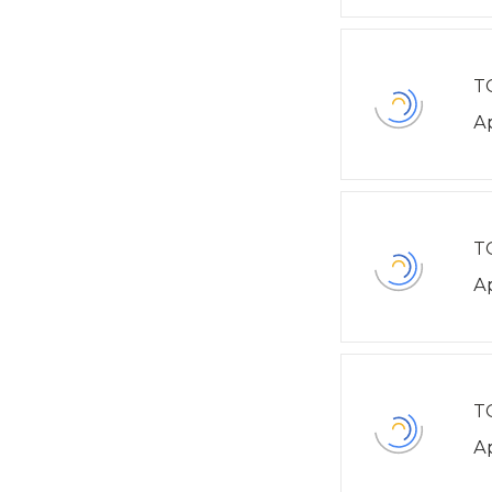
T
А
T
А
T
А