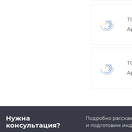
T
А
T
А
Нужна
Подробно расскаже
консультация?
и подготовим ин