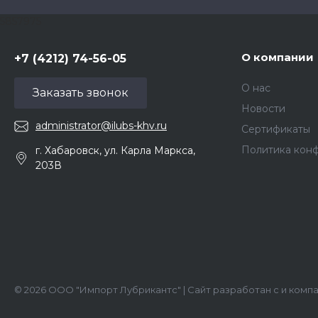
5857975
О компании
+7 (4212) 74-56-05
О нас
Заказать звонок
Новости
administrator@ilubs-khv.ru
Сертификаты
Политика кон
г. Хабаровск, ул. Карла Маркса,
203В
© 2026 ООО "Импорт Лубрикантс" | Сайт разработан с
и
комп