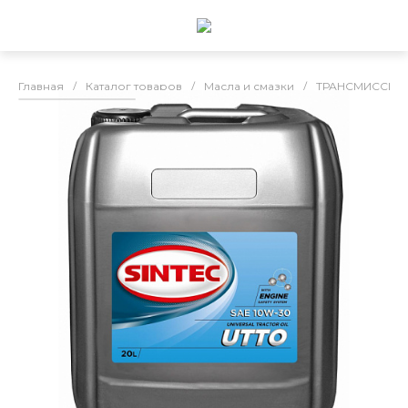
Главная
/
Каталог товаров
/
Масла и смазки
/
ТРАНСМИССИО
Sintec UTTO SAЕ 10w30 GL-4, 20л