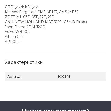
СПЕЦИФИКАЦИИ:
Massey Ferguson: CMS M1143, CMS M1135
ZF TE-ML 03E, 05F, 17E, 21F
CNH‐NEW HOLLAND MAT 3525 («134‐D Fluid»)
John Deere: JDM J20C
Volvo WB 101
Allison C-4
API GL-4
Характеристики
Артикул
900348